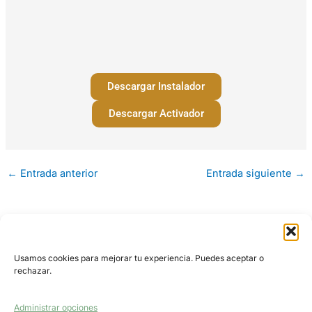
Descargar Instalador
Descargar Activador
←
Entrada anterior
Entrada siguiente
→
Politica de cookies (UE)
Usamos cookies para mejorar tu experiencia. Puedes aceptar o
Términos y condiciones
rechazar.
Políticas de privacidad
Administrar opciones