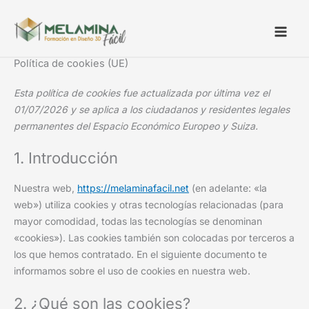
Ir
Consent
Consent
Consent
Consent
Consent
Consent
Consent
Consent
Consent
al
to
to
to
to
to
to
to
to
to
contenido
service
service
service
service
service
service
service
service
service
wordpress
elementor
join.chat
complianz
google-
litespeed
automattic
google-
varios
Política de cookies (UE)
analytics
fonts
Esta política de cookies fue actualizada por última vez el
01/07/2026 y se aplica a los ciudadanos y residentes legales
permanentes del Espacio Económico Europeo y Suiza.
1. Introducción
Nuestra web,
https://melaminafacil.net
(en adelante: «la
web») utiliza cookies y otras tecnologías relacionadas (para
mayor comodidad, todas las tecnologías se denominan
«cookies»). Las cookies también son colocadas por terceros a
los que hemos contratado. En el siguiente documento te
informamos sobre el uso de cookies en nuestra web.
2. ¿Qué son las cookies?